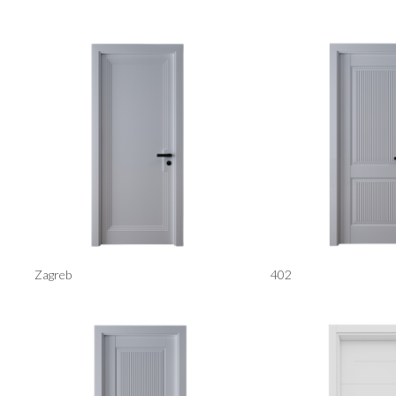
Zagreb
402