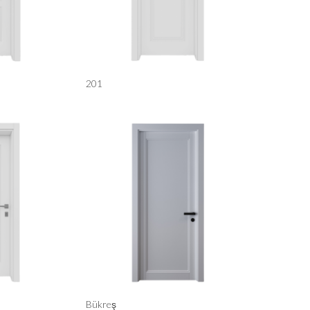
201
Bükreş