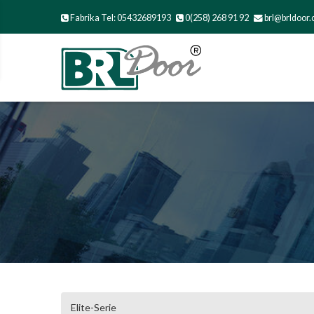
Fabrika Tel: 05432689193
0(258) 268 91 92
brl@brldoor
Elite-Serie